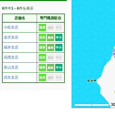
6
件中
1
～
6
件を表示
店舗名
専門職員駐在
小松支店
金沢支店
福井支店
高岡支店
富山支店
武生支店
3