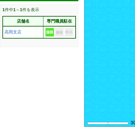
1
件中
1
～
1
件を表示
店舗名
専門職員駐在
高岡支店
3