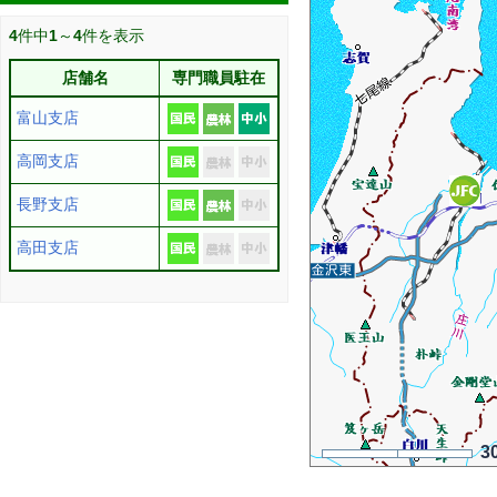
4
件中
1
～
4
件を表示
店舗名
専門職員駐在
富山支店
高岡支店
長野支店
高田支店
3