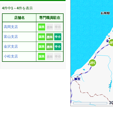
4
件中
1
～
4
件を表示
店舗名
専門職員駐在
高岡支店
富山支店
金沢支店
小松支店
3