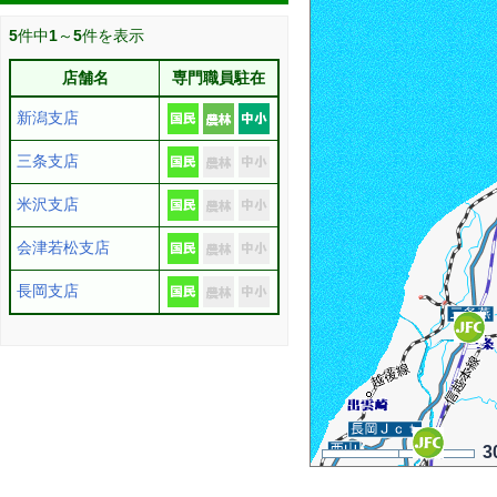
5
件中
1
～
5
件を表示
店舗名
専門職員駐在
新潟支店
三条支店
米沢支店
会津若松支店
長岡支店
3