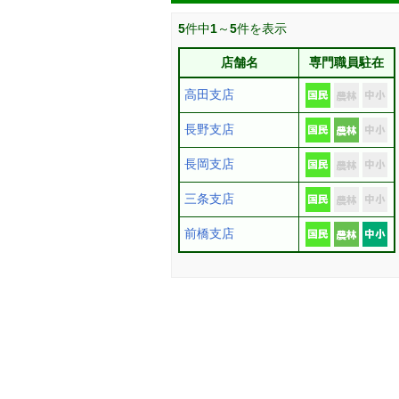
5
件中
1
～
5
件を表示
店舗名
専門職員駐在
高田支店
長野支店
長岡支店
三条支店
前橋支店