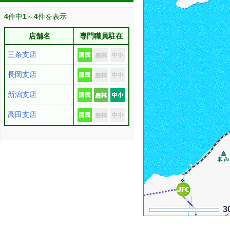
4
件中
1
～
4
件を表示
店舗名
専門職員駐在
三条支店
長岡支店
新潟支店
高田支店
3