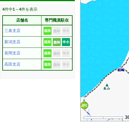
4
件中
1
～
4
件を表示
店舗名
専門職員駐在
三条支店
新潟支店
長岡支店
高田支店
3