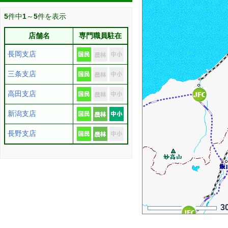
5
件中
1
～
5
件を表示
店舗名
専門職員駐在
長岡支店
三条支店
高田支店
新潟支店
長野支店
3