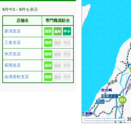
5
件中
1
～
5
件を表示
店舗名
専門職員駐在
新潟支店
三条支店
米沢支店
長岡支店
会津若松支店
3