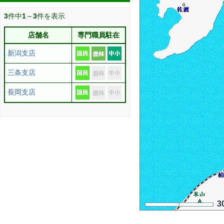
3
件中
1
～
3
件を表示
店舗名
専門職員駐在
新潟支店
三条支店
長岡支店
3