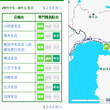
29
件中
1
～
8
件を表示
1
2
3
4
次へ
店舗名
専門職員駐在
小田原支店
厚木支店
横浜中央支店（旧:
横浜西口支店）
横浜支店
八王子支店
川崎支店
立川支店
沼津支店
3
1
2
3
4
次へ