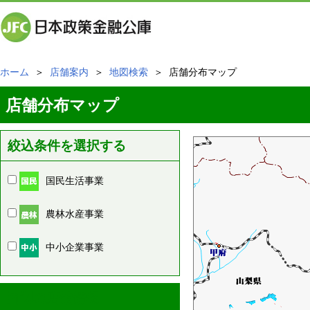
ホーム
＞
店舗案内
＞
地図検索
＞ 店舗分布マップ
店舗分布マップ
絞込条件を選択する
国民生活事業
農林水産事業
中小企業事業
周辺の店舗情報