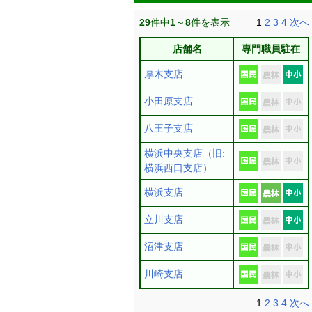
29
件中
1
～
8
件を表示
1
2
3
4
次へ
店舗名
専門職員駐在
厚木支店
小田原支店
八王子支店
横浜中央支店（旧:
横浜西口支店）
横浜支店
立川支店
沼津支店
川崎支店
1
2
3
4
次へ