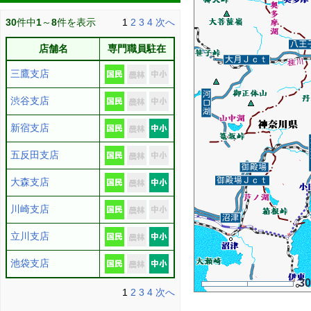
30
件中
1
～
8
件を表示
1
2
3
4
次へ
店舗名
専門職員駐在
三鷹支店
渋谷支店
新宿支店
五反田支店
大森支店
川崎支店
立川支店
池袋支店
3
1
2
3
4
次へ