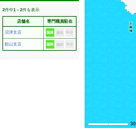
2
件中
1
～
2
件を表示
店舗名
専門職員駐在
沼津支店
館山支店
3