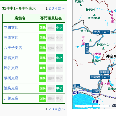
31
件中
1
～
8
件を表示
1
2
3
4
次へ
店舗名
専門職員駐在
立川支店
三鷹支店
八王子支店
新宿支店
渋谷支店
板橋支店
池袋支店
川越支店
3
1
2
3
4
次へ