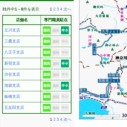
31
件中
1
～
8
件を表示
1
2
3
4
次へ
店舗名
専門職員駐在
立川支店
三鷹支店
八王子支店
新宿支店
渋谷支店
池袋支店
板橋支店
五反田支店
3
1
2
3
4
次へ