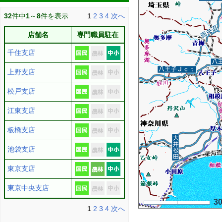
32
件中
1
～
8
件を表示
1
2
3
4
次へ
店舗名
専門職員駐在
千住支店
上野支店
松戸支店
江東支店
板橋支店
池袋支店
東京支店
東京中央支店
3
1
2
3
4
次へ