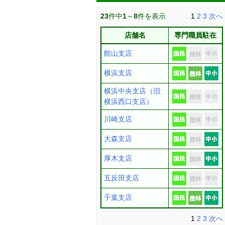
23
件中
1
～
8
件を表示
1
2
3
次へ
店舗名
専門職員駐在
館山支店
横浜支店
横浜中央支店（旧:
横浜西口支店）
川崎支店
大森支店
厚木支店
五反田支店
千葉支店
1
2
3
次へ