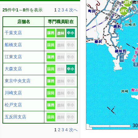
25
件中
1
～
8
件を表示
1
2
3
4
次へ
店舗名
専門職員駐在
千葉支店
船橋支店
江東支店
大森支店
東京中央支店
川崎支店
松戸支店
五反田支店
3
1
2
3
4
次へ