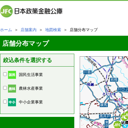
ホーム
＞
店舗案内
＞
地図検索
＞ 店舗分布マップ
店舗分布マップ
絞込条件を選択する
国民生活事業
農林水産事業
中小企業事業
周辺の店舗情報