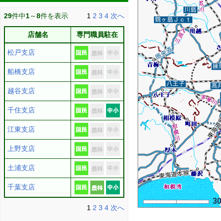
29
件中
1
～
8
件を表示
1
2
3
4
次へ
店舗名
専門職員駐在
松戸支店
船橋支店
越谷支店
千住支店
江東支店
上野支店
土浦支店
千葉支店
3
1
2
3
4
次へ