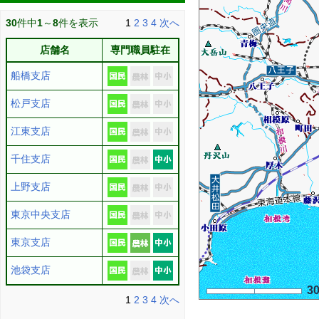
30
件中
1
～
8
件を表示
1
2
3
4
次へ
店舗名
専門職員駐在
船橋支店
松戸支店
江東支店
千住支店
上野支店
東京中央支店
東京支店
池袋支店
3
1
2
3
4
次へ