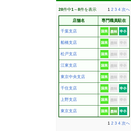
28
件中
1
～
8
件を表示
1
2
3
4
次へ
店舗名
専門職員駐在
千葉支店
船橋支店
松戸支店
江東支店
東京中央支店
千住支店
上野支店
東京支店
1
2
3
4
次へ