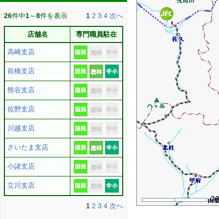
26
件中
1
～
8
件を表示
1
2
3
4
次へ
店舗名
専門職員駐在
高崎支店
前橋支店
熊谷支店
佐野支店
川越支店
さいたま支店
小諸支店
立川支店
3
1
2
3
4
次へ