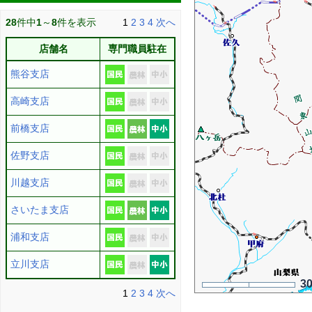
28
件中
1
～
8
件を表示
1
2
3
4
次へ
店舗名
専門職員駐在
熊谷支店
高崎支店
前橋支店
佐野支店
川越支店
さいたま支店
浦和支店
立川支店
3
1
2
3
4
次へ