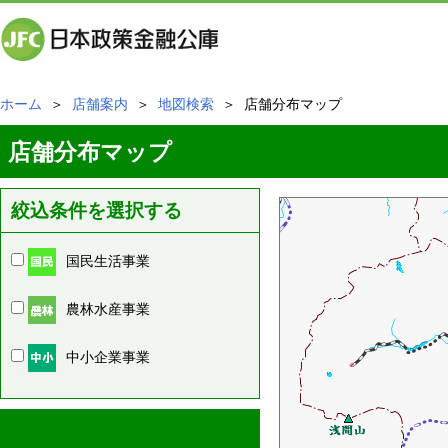
ホーム
＞
店舗案内
＞
地図検索
＞ 店舗分布マップ
店舗分布マップ
絞込条件を選択する
国民生活事業
農林水産事業
中小企業事業
周辺の店舗情報