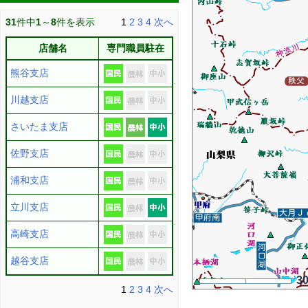
31
件中
1
～
8
件を表示
1
2
3
4
次へ
店舗名
専門職員駐在
熊谷支店
川越支店
さいたま支店
佐野支店
浦和支店
立川支店
高崎支店
越谷支店
3
1
2
3
4
次へ