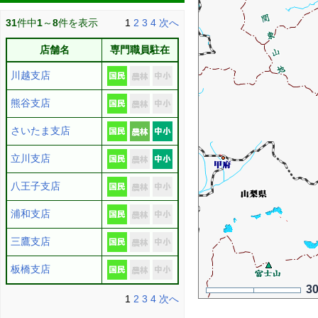
31
件中
1
～
8
件を表示
1
2
3
4
次へ
店舗名
専門職員駐在
川越支店
熊谷支店
さいたま支店
立川支店
八王子支店
浦和支店
三鷹支店
板橋支店
3
1
2
3
4
次へ