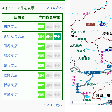
31
件中
1
～
8
件を表示
1
2
3
4
次へ
店舗名
専門職員駐在
川越支店
さいたま支店
熊谷支店
浦和支店
越谷支店
佐野支店
板橋支店
三鷹支店
3
1
2
3
4
次へ