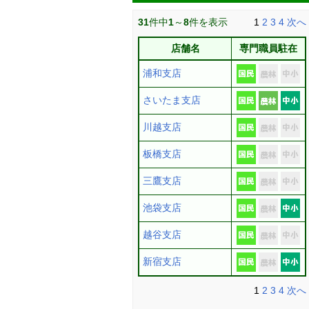
31
件中
1
～
8
件を表示
1
2
3
4
次へ
店舗名
専門職員駐在
浦和支店
さいたま支店
川越支店
板橋支店
三鷹支店
池袋支店
越谷支店
新宿支店
1
2
3
4
次へ