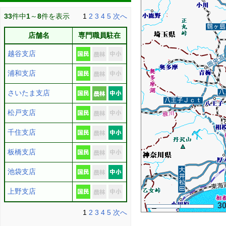
33
件中
1
～
8
件を表示
1
2
3
4
5
次へ
店舗名
専門職員駐在
越谷支店
浦和支店
さいたま支店
松戸支店
千住支店
板橋支店
池袋支店
上野支店
3
1
2
3
4
5
次へ