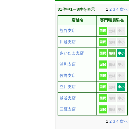
31
件中
1
～
8
件を表示
1
2
3
4
次へ
店舗名
専門職員駐在
熊谷支店
川越支店
さいたま支店
浦和支店
佐野支店
立川支店
越谷支店
三鷹支店
1
2
3
4
次へ