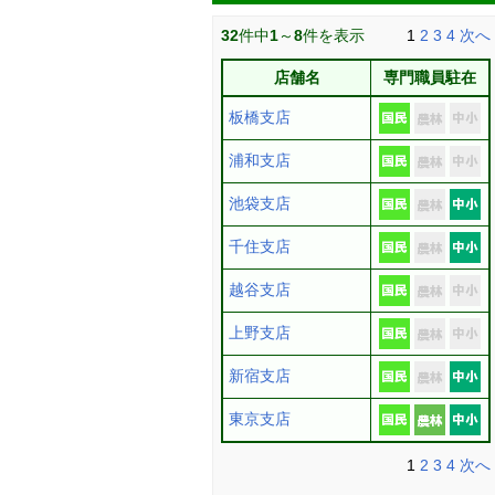
32
件中
1
～
8
件を表示
1
2
3
4
次へ
店舗名
専門職員駐在
板橋支店
浦和支店
池袋支店
千住支店
越谷支店
上野支店
新宿支店
東京支店
1
2
3
4
次へ