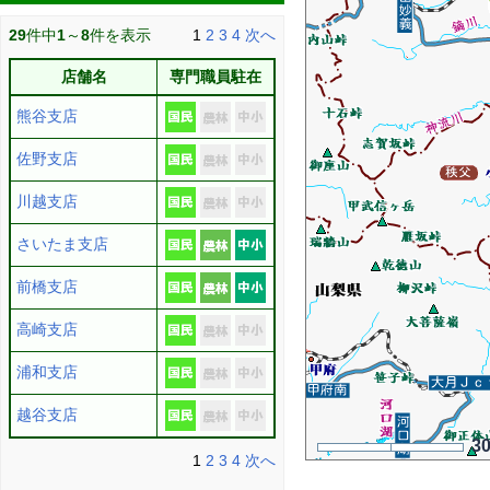
29
件中
1
～
8
件を表示
1
2
3
4
次へ
店舗名
専門職員駐在
熊谷支店
佐野支店
川越支店
さいたま支店
前橋支店
高崎支店
浦和支店
越谷支店
3
1
2
3
4
次へ