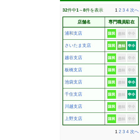
32
件中
1
～
8
件を表示
1
2
3
4
次へ
店舗名
専門職員駐在
浦和支店
さいたま支店
越谷支店
板橋支店
池袋支店
千住支店
川越支店
上野支店
1
2
3
4
次へ