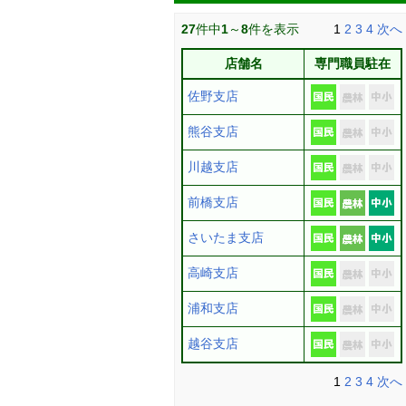
27
件中
1
～
8
件を表示
1
2
3
4
次へ
店舗名
専門職員駐在
佐野支店
熊谷支店
川越支店
前橋支店
さいたま支店
高崎支店
浦和支店
越谷支店
1
2
3
4
次へ