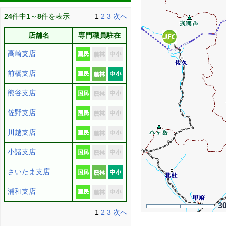
24
件中
1
～
8
件を表示
1
2
3
次へ
店舗名
専門職員駐在
高崎支店
前橋支店
熊谷支店
佐野支店
川越支店
小諸支店
さいたま支店
浦和支店
3
1
2
3
次へ