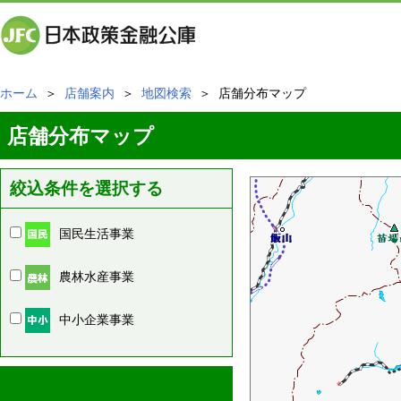
ホーム
＞
店舗案内
＞
地図検索
＞ 店舗分布マップ
店舗分布マップ
絞込条件を選択する
国民生活事業
農林水産事業
中小企業事業
周辺の店舗情報