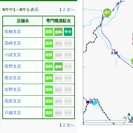
9
件中
1
～
8
件を表示
1
2
次へ
店舗名
専門職員駐在
前橋支店
高崎支店
小諸支店
長野支店
熊谷支店
佐野支店
高田支店
川越支店
3
1
2
次へ