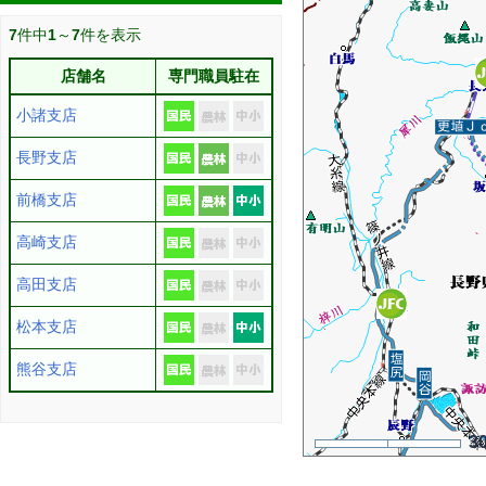
7
件中
1
～
7
件を表示
店舗名
専門職員駐在
小諸支店
長野支店
前橋支店
高崎支店
高田支店
松本支店
熊谷支店
3