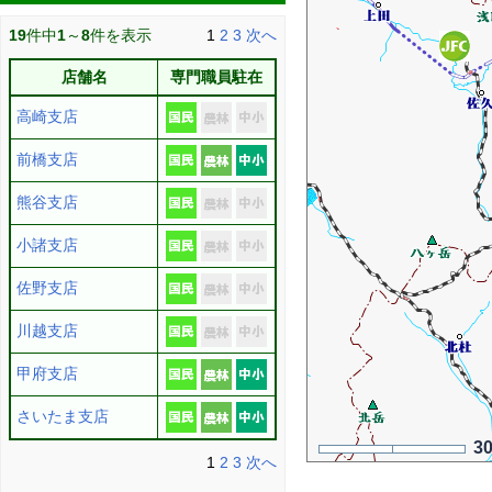
19
件中
1
～
8
件を表示
1
2
3
次へ
店舗名
専門職員駐在
高崎支店
前橋支店
熊谷支店
小諸支店
佐野支店
川越支店
甲府支店
さいたま支店
3
1
2
3
次へ