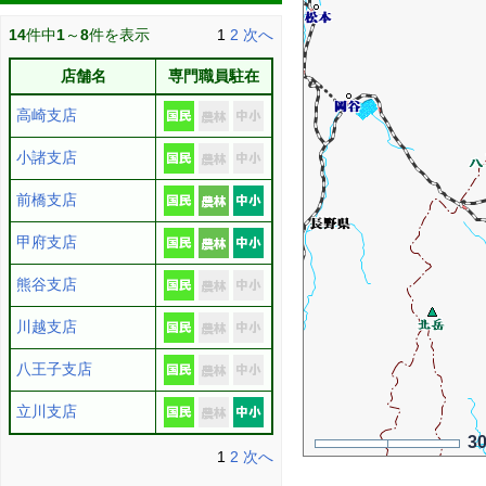
14
件中
1
～
8
件を表示
1
2
次へ
店舗名
専門職員駐在
高崎支店
小諸支店
前橋支店
甲府支店
熊谷支店
川越支店
八王子支店
立川支店
3
1
2
次へ