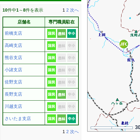
10
件中
1
～
8
件を表示
1
2
次へ
店舗名
専門職員駐在
前橋支店
高崎支店
熊谷支店
小諸支店
佐野支店
長野支店
川越支店
さいたま支店
3
1
2
次へ