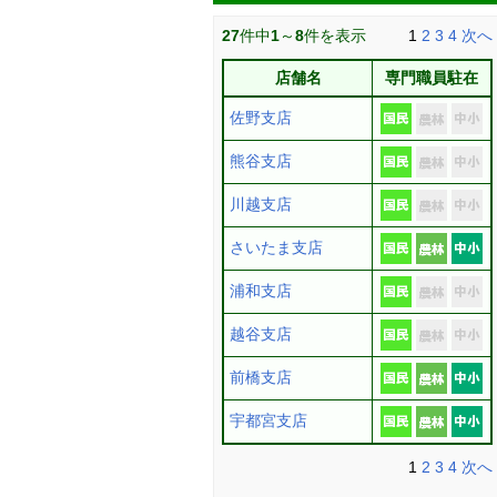
27
件中
1
～
8
件を表示
1
2
3
4
次へ
店舗名
専門職員駐在
佐野支店
熊谷支店
川越支店
さいたま支店
浦和支店
越谷支店
前橋支店
宇都宮支店
1
2
3
4
次へ