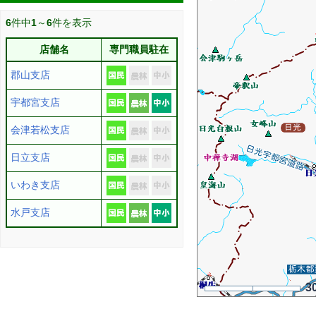
6
件中
1
～
6
件を表示
店舗名
専門職員駐在
郡山支店
宇都宮支店
会津若松支店
日立支店
いわき支店
水戸支店
3