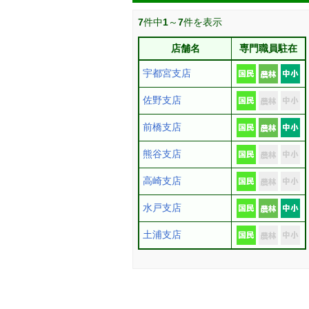
7
件中
1
～
7
件を表示
店舗名
専門職員駐在
宇都宮支店
佐野支店
前橋支店
熊谷支店
高崎支店
水戸支店
土浦支店