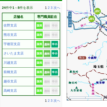
24
件中
1
～
8
件を表示
1
2
3
次へ
店舗名
専門職員駐在
佐野支店
熊谷支店
宇都宮支店
さいたま支店
川越支店
前橋支店
越谷支店
高崎支店
3
1
2
3
次へ