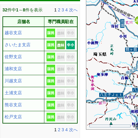
32
件中
1
～
8
件を表示
1
2
3
4
次へ
店舗名
専門職員駐在
越谷支店
さいたま支店
佐野支店
浦和支店
川越支店
土浦支店
熊谷支店
松戸支店
3
1
2
3
4
次へ