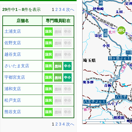
29
件中
1
～
8
件を表示
1
2
3
4
次へ
店舗名
専門職員駐在
土浦支店
佐野支店
越谷支店
さいたま支店
宇都宮支店
浦和支店
松戸支店
熊谷支店
3
1
2
3
4
次へ