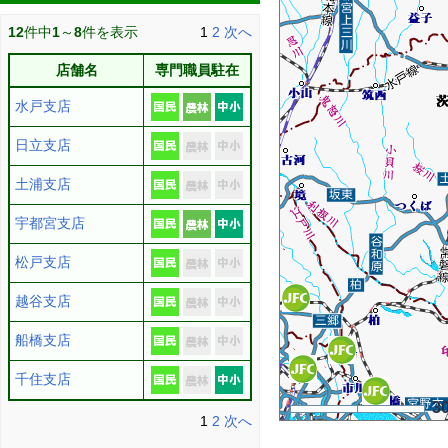
12
件中
1
～
8
件を表示
1
2
次へ
店舗名
専門職員駐在
水戸支店
日立支店
土浦支店
宇都宮支店
松戸支店
越谷支店
船橋支店
千住支店
3
1
2
次へ