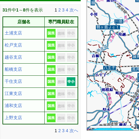
31
件中
1
～
8
件を表示
1
2
3
4
次へ
店舗名
専門職員駐在
土浦支店
松戸支店
越谷支店
船橋支店
千住支店
江東支店
浦和支店
上野支店
3
1
2
3
4
次へ