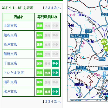
31
件中
1
～
8
件を表示
1
2
3
4
次へ
店舗名
専門職員駐在
土浦支店
越谷支店
松戸支店
船橋支店
千住支店
さいたま支店
浦和支店
水戸支店
3
1
2
3
4
次へ